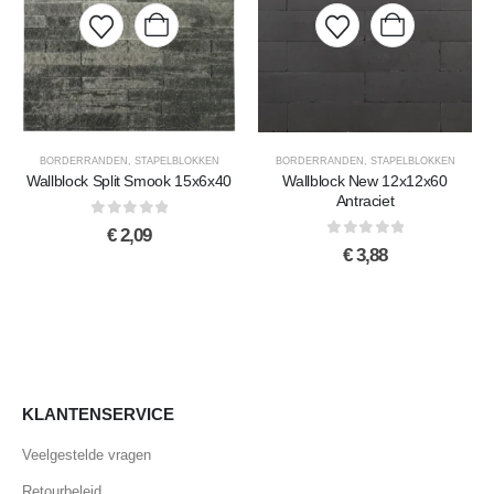
BORDERRANDEN
,
STAPELBLOKKEN
BORDERRANDEN
,
STAPELBLOKKEN
Wallblock Split Smook 15x6x40
Wallblock New 12x12x60
Antraciet
0
out of 5
€
2,09
0
out of 5
€
3,88
KLANTENSERVICE
Veelgestelde vragen
Retourbeleid